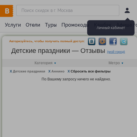
Услуги
Отели
Туры
Промокоды
Кэшбэк
Афиша г
Личный кабинет
Авторизуйтесь, чтобы получить полный доступ:
Детские праздники — Отзывы
(мой город)
Категория
Метро
X
Детские праздники
X
Аннино
X
Сбросить все фильтры
По Вашему запросу ничего не найдено.