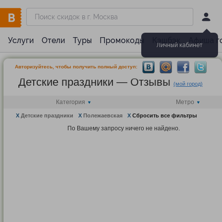
Услуги
Отели
Туры
Промокоды
Кэшбэк
Афиша г
Личный кабинет
Авторизуйтесь, чтобы получить полный доступ:
Детские праздники — Отзывы
(мой город)
Категория
Метро
X
Детские праздники
X
Полежаевская
X
Сбросить все фильтры
По Вашему запросу ничего не найдено.