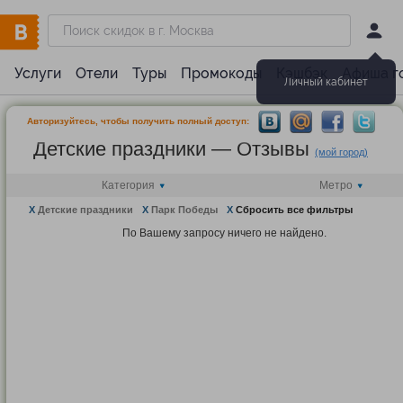
Услуги
Отели
Туры
Промокоды
Кэшбэк
Афиша г
Личный кабинет
Авторизуйтесь, чтобы получить полный доступ:
Детские праздники — Отзывы
(мой город)
Категория
Метро
X
Детские праздники
X
Парк Победы
X
Сбросить все фильтры
По Вашему запросу ничего не найдено.