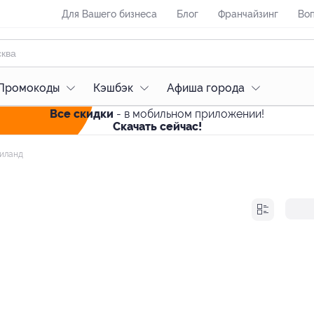
Для Вашего бизнеса
Блог
Франчайзинг
Воп
Промокоды
Кэшбэк
Афиша города
Все скидки
- в мобильном приложении!
Скачать сейчас!
иланд