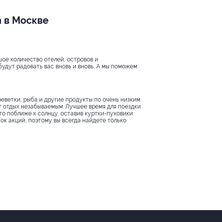
n в Москве
ьшое количество отелей, островов и
будут радовать вас вновь и вновь. А мы поможем
реветки, рыба и другие продукты по очень низким
т отдых незабываемым. Лучшее время для поездки
-то поближе к солнцу, оставив куртки-пуховики
ок акций, поэтому вы всегда найдете только