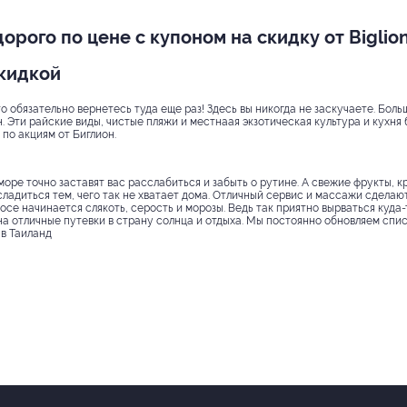
дорого по цене с купоном на скидку от Biglio
скидкой
то обязательно вернетесь туда еще раз! Здесь вы никогда не заскучаете. Бол
 Эти райские виды, чистые пляжи и местнаая экзотическая культура и кухня 
по акциям от Биглион.
оре точно заставят вас расслабиться и забыть о рутине. А свежие фрукты, к
ладиться тем, чего так не хватает дома. Отличный сервис и массажи сделаю
олосе начинается слякоть, серость и морозы. Ведь так приятно вырваться куда
на отличные путевки в страну солнца и отдыха. Мы постоянно обновляем спис
в Таиланд