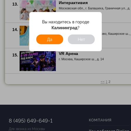
Интерактивия
13.
Московская обл., г. Балашиха, Граничная ул., д. 
Вы находитесь в городе
Калининград
?
Батутти
14.
Московская обл., г. Домодедово, Каширское ш., 
Да
Нет
VR Арена
15.
г. Москва, Каширское ш., д. 14
<<
1
2
8 (495) 649-649-1
КОМПАНИЯ
Для звонка из Москвы