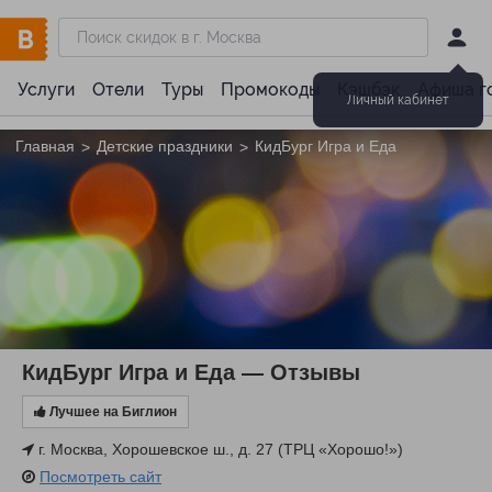
Услуги
Отели
Туры
Промокоды
Кэшбэк
Афиша г
Личный кабинет
Главная
Детские праздники
КидБург Игра и Еда
>
>
КидБург Игра и Еда — Отзывы
Лучшее на Биглион
г. Москва, Хорошевское ш., д. 27 (ТРЦ «Хорошо!»)
Посмотреть сайт