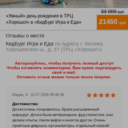
33 000
руб.
«Умный» день рождения в ТРЦ
21450
«Хорошо!» в «КидБург Игра и Еда»
руб.
Отзывы о месте
КидБург Игра и Еда
по адресу г. Москва,
Хорошевское ш., д. 27 (ТРЦ «Хорошо!»)
Авторизуйтесь, чтобы получить полный доступ
Чтобы оставлять комментарии, Вам нужно подтвердить
свой e-mail.
Оставить отзыв можно только после покупки.
0 купонов
Время продаж
Подробнее
продано
ограничено!
Мария, К. 10.07.2026 08:48:38
Достоинства:
Дочке очень понравилось, брали расширенный
маршрут. Дочка была ветеринаром, фуд стилистом, они
делали опыты, пекли вафли и многое другое. Очень
приятные девушки, организаторы, отдельный низкий