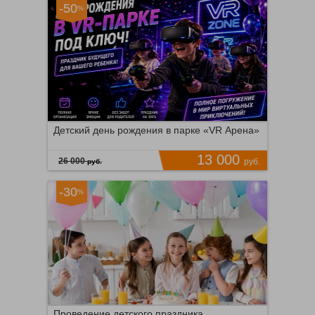
-50
%
Таганская
Время продаж ограничено!
0
ПОДРОБНЕЕ
6
Детский день рождения в парке «VR Арена»
13 000
26 000
руб.
руб.
-30
%
Варшавская
Время продаж ограничено!
0
ПОДРОБНЕЕ
9
Проведение детского праздника