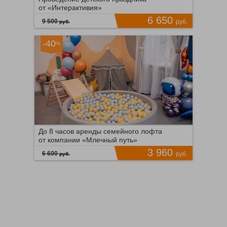
от «Интерактивия»
6 650
9 500
руб.
руб.
-40
%
Время продаж ограничено!
0
ПОДРОБНЕЕ
8
До 8 часов аренды семейного лофта
от компании «Млечный путь»
3 960
6 600
руб.
руб.
Время продаж ограничено!
0
ПОДРОБНЕЕ
11