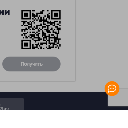
ии
Получить
в
Play