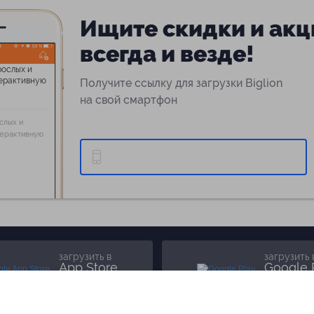
Ищите скидки и акц
всегда и везде!
Получите ссылку для загрузки Biglion
на свой смартфон
слых и
терактивную
загрузить в
загрузить 
App Store
Google 