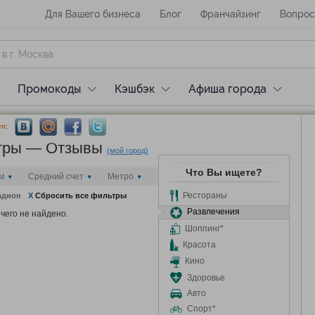
Для Вашего бизнеса
Блог
Франчайзинг
Вопрос
Промокоды
Кэшбэк
Афиша города
п:
нтры — Отзывы
(мой город)
Что Вы ищете?
м
Средний счет
Метро
Рестораны
адион
X
Сбросить все фильтры
Развлечения
чего не найдено.
Шоппинг*
Красота
Кино
Здоровье
Авто
Спорт*