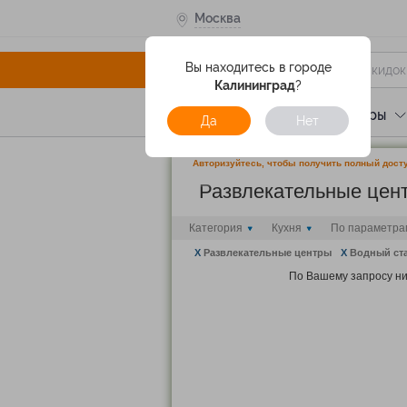
Москва
Вы находитесь в городе
Калининград
?
Услуги
Отели
Туры
Да
Нет
Авторизуйтесь, чтобы получить полный досту
Развлекательные це
Категория
Кухня
По параметра
X
Развлекательные центры
X
Водный ст
По Вашему запросу ни