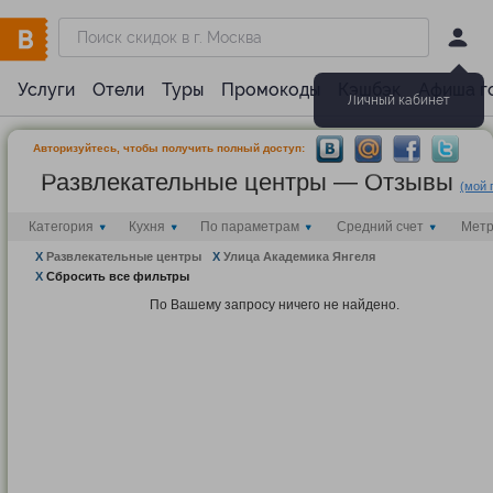
Услуги
Отели
Туры
Промокоды
Кэшбэк
Афиша г
Личный кабинет
Авторизуйтесь, чтобы получить полный доступ:
Развлекательные центры — Отзывы
(мой 
Категория
Кухня
По параметрам
Средний счет
Мет
X
Развлекательные центры
X
Улица Академика Янгеля
X
Сбросить все фильтры
По Вашему запросу ничего не найдено.