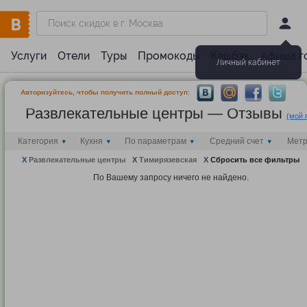
Услуги
Отели
Туры
Промокоды
Кэшбэк
Афиша г
Личный кабинет
Авторизуйтесь, чтобы получить полный доступ:
Развлекательные центры — Отзывы
(мой 
Категория
Кухня
По параметрам
Средний счет
Мет
X
Развлекательные центры
X
Тимирязевская
X
Сбросить все фильтры
По Вашему запросу ничего не найдено.