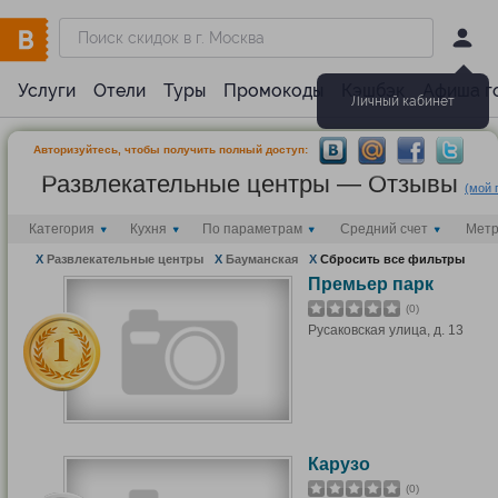
Услуги
Отели
Туры
Промокоды
Кэшбэк
Афиша г
Личный кабинет
Авторизуйтесь, чтобы получить полный доступ:
Развлекательные центры — Отзывы
(мой 
Категория
Кухня
По параметрам
Средний счет
Мет
X
Развлекательные центры
X
Бауманская
X
Сбросить все фильтры
Премьер парк
(0)
Русаковская улица, д. 13
Карузо
(0)