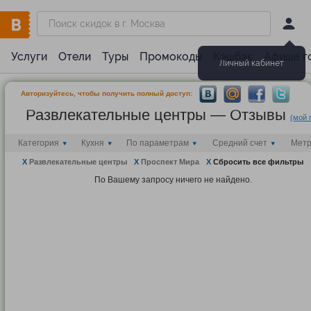
Услуги
Отели
Туры
Промокоды
Кэшбэк
Афиша г
Личный кабинет
Авторизуйтесь, чтобы получить полный доступ:
Развлекательные центры — Отзывы
(мой 
Категория
Кухня
По параметрам
Средний счет
Мет
X
Развлекательные центры
X
Проспект Мира
X
Сбросить все фильтры
По Вашему запросу ничего не найдено.