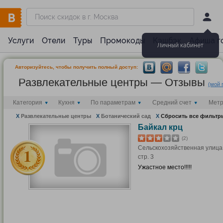
Услуги
Отели
Туры
Промокоды
Кэшбэк
Афиша г
Личный кабинет
Авторизуйтесь, чтобы получить полный доступ:
Развлекательные центры — Отзывы
(мой 
Категория
Кухня
По параметрам
Средний счет
Мет
X
Развлекательные центры
X
Ботанический сад
X
Сбросить все фильтр
Байкал крц
(2)
Сельскохозяйственная улица, 
стр. 3
Ужастное место!!!!!