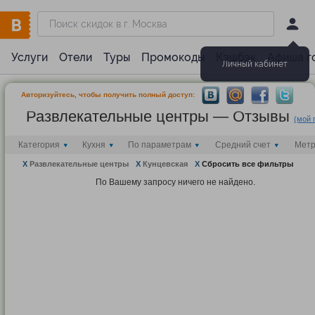
Услуги
Отели
Туры
Промокоды
Кэшбэк
Афиша г
Личный кабинет
Авторизуйтесь, чтобы получить полный доступ:
Развлекательные центры — Отзывы
(мой 
Категория
Кухня
По параметрам
Средний счет
Мет
X
Развлекательные центры
X
Кунцевская
X
Сбросить все фильтры
По Вашему запросу ничего не найдено.