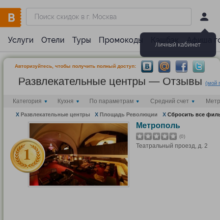
Услуги
Отели
Туры
Промокоды
Кэшбэк
Афиша г
Личный кабинет
Авторизуйтесь, чтобы получить полный доступ:
Развлекательные центры — Отзывы
(мой 
Категория
Кухня
По параметрам
Средний счет
Мет
X
Развлекательные центры
X
Площадь Революции
X
Сбросить все фил
Метрополь
(0)
Театральный проезд, д. 2