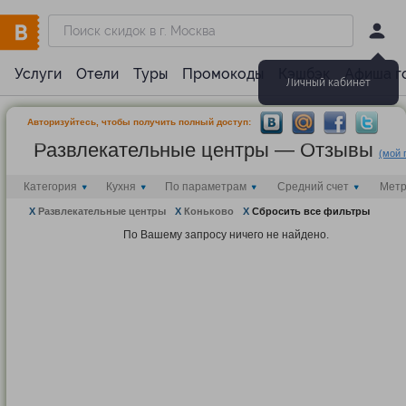
Услуги
Отели
Туры
Промокоды
Кэшбэк
Афиша г
Личный кабинет
Авторизуйтесь, чтобы получить полный доступ:
Развлекательные центры — Отзывы
(мой 
Категория
Кухня
По параметрам
Средний счет
Мет
X
Развлекательные центры
X
Коньково
X
Сбросить все фильтры
По Вашему запросу ничего не найдено.