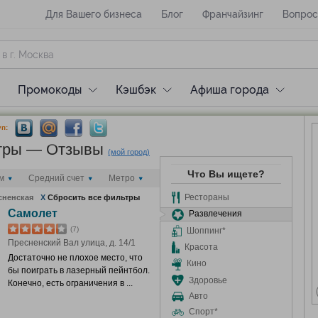
Для Вашего бизнеса
Блог
Франчайзинг
Вопрос
Промокоды
Кэшбэк
Афиша города
п:
нтры — Отзывы
(мой город)
Что Вы ищете?
м
Средний счет
Метро
Рестораны
сненская
X
Сбросить все фильтры
Самолет
Развлечения
(7)
Шоппинг*
Пресненский Вал улица, д. 14/1
Красота
Достаточно не плохое место, что
Кино
бы поиграть в лазерный пейнтбол.
Здоровье
Конечно, есть ограничения в ...
Авто
Спорт*