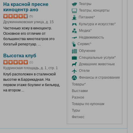
На красной пресне
Театры
киноцентр ано
Театры, концерты
(5)
Питание*
Дружинниковская улица, д. 15
Культура и искусство*
Частенько хожу в киноцентр.
Медиа*
Основное его отличие от
Недвижимость
большинства кинотеатров это
Сервис*
богатый репертуар. ...
Обучение
Высотка клуб
Специальные услуги*
(1)
Домашние животные
Кудринская площадь, д. 1, стр. 1
Отели
Клуб расположен в сталинской
Финансы и страхование
высотке м.Баррикадная. На
Товары*
первом этаже боулинг и бильярд,
на втором ...
Выставки
Разное
Товары по купонам
Туры
Фитнес