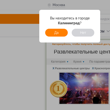
Москва
Вы находитесь в городе
Калининград
?
Услуги
Отели
Туры
Да
Нет
Авторизуйтесь, чтобы получить полный досту
Развлекательные це
Категория
Кухня
По параметра
X
Развлекательные центры
X
Краснопре