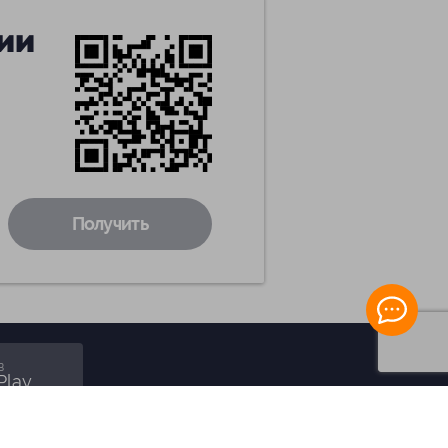
ии
Получить
в
Play