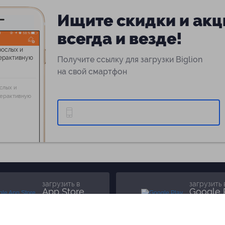
Ищите скидки и акц
всегда и везде!
Получите ссылку для загрузки Biglion
на свой смартфон
слых и
терактивную
загрузить в
загрузить 
App Store
Google 