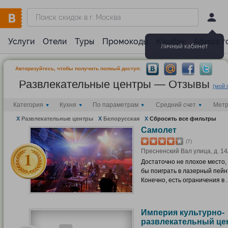
Услуги
Отели
Туры
Промокоды
Кэшбэк
Афиша г
Личный кабинет
Авторизуйтесь, чтобы получить полный доступ:
Развлекательные центры — Отзывы
(мой 
Категория
Кухня
По параметрам
Средний счет
Мет
X
Развлекательные центры
X
Белорусская
X
Сбросить все фильтры
Самолет
(7)
Пресненский Вал улица, д. 14
Достаточно не плохое место,
бы поиграть в лазерный пейн
Конечно, есть ограничения в ..
Империя культурно-
развлекательный це