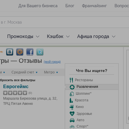
Для Вашего бизнеса
Блог
Франчайзинг
Вопрос
Промокоды
Кэшбэк
Афиша города
п:
нтры — Отзывы
(мой город)
Что Вы ищете?
м
Средний счет
Метро
Рестораны
бросить все фильтры
Еврогеймс
Развлечения
(0)
Шоппинг*
Маршала Бирюзова улица, д. 32,
Красота
ТРЦ Пятая Авеню
Кино
Здоровье
Авто
Спорт*