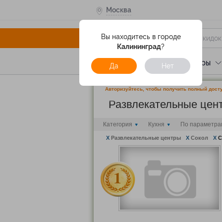
Москва
Вы находитесь в городе
Калининград
?
Услуги
Отели
Туры
Да
Нет
Авторизуйтесь, чтобы получить полный досту
Развлекательные це
Категория
Кухня
По параметра
X
Развлекательные центры
X
Сокол
X
С