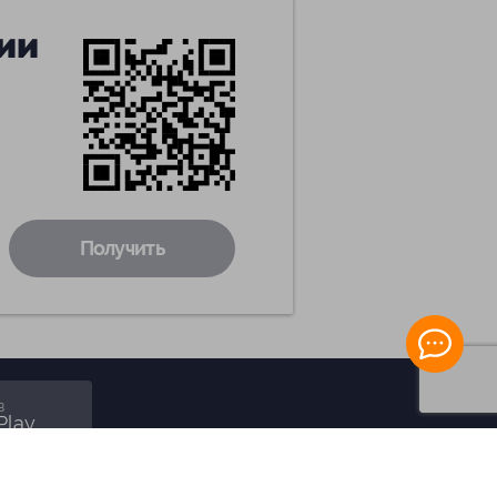
ии
Получить
в
Play