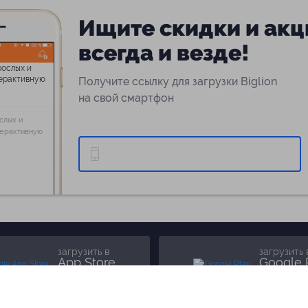
Ищите скидки и акц
всегда и везде!
Получите ссылку для загрузки Biglion
на свой смартфон
слых и
терактивную
загрузить в
загрузить 
App Store
Google 