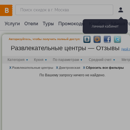
Услуги
Отели
Туры
Промокоды
Кэшбэк
Афиша г
Личный кабинет
Авторизуйтесь, чтобы получить полный доступ:
Развлекательные центры — Отзывы
(мой 
Категория
Кухня
По параметрам
Средний счет
Мет
X
Развлекательные центры
X
Дмитровская
X
Сбросить все фильтры
По Вашему запросу ничего не найдено.