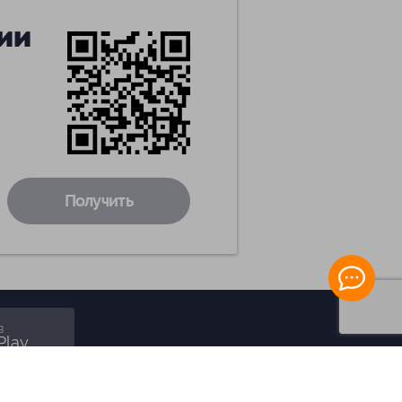
ии
Получить
в
Play