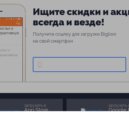
Ищите скидки и акц
всегда и везде!
Получите ссылку для загрузки Biglion
на свой смартфон
слых и
терактивную
загрузить в
загрузить 
App Store
Google 