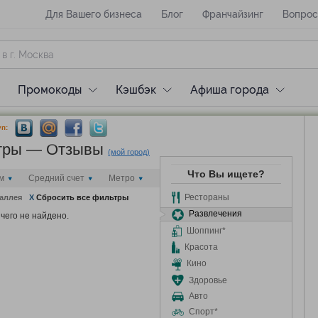
Для Вашего бизнеса
Блог
Франчайзинг
Вопрос
Промокоды
Кэшбэк
Афиша города
п:
нтры — Отзывы
(мой город)
Что Вы ищете?
м
Средний счет
Метро
Рестораны
аллея
X
Сбросить все фильтры
Развлечения
чего не найдено.
Шоппинг*
Красота
Кино
Здоровье
Авто
Спорт*