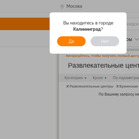
Москва
Вы находитесь в городе
Калининград
?
Услуги
Отели
Туры
Да
Нет
Авторизуйтесь, чтобы получить полный досту
Развлекательные це
Категория
Кухня
По параметра
X
Развлекательные центры
X
Бунинская 
По Вашему запросу ни