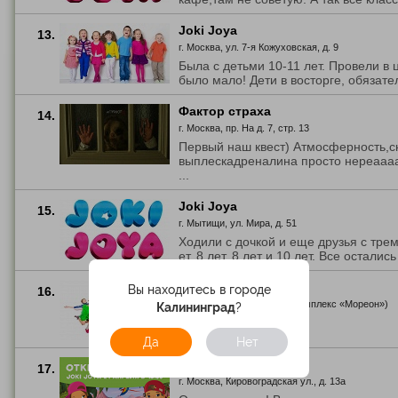
Joki Joya
13.
г. Москва, ул. 7-я Кожуховская, д. 9
Была с детьми 10-11 лет. Провели в ц
было мало! Дети в восторге, обязател
Фактор страха
14.
г. Москва, пр. На д. 7, стр. 13
Первый наш квест) Атмосферность,с
выплескадреналина просто нереаааал
...
Joki Joya
15.
г. Мытищи, ул. Мира, д. 51
Ходили с дочкой и еще друзья с трем
ет, 8 лет, 8 лет и 10 лет. Все остались 
Just Jump!
Вы находитесь в городе
16.
г. Москва, ул. д. 16, эт. 3 (комплекс «Мореон»)
Калининград
?
Все хорошо!
Да
Нет
Joki Joya
17.
г. Москва, Кировоградская ул., д. 13а