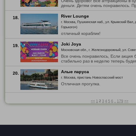
Очень здорово! Все аттракционы в о
деньги. Детям очень понравилось. П
River Lounge
18.
г. Москва, Пушкинская наб., ул. Крымский Вал,
Горького»)
отличный кораблик!
Joki Joya
19.
Московская обл., г. Железнодорожный, ул. Совет
Все очень понравилось, Если акция 
стабильно раз в неделю теперь будем
Алые паруса
20.
г. Москва, пристань Новоспасский мост
Отличная прогулка.
<<
1
2
3
4
5
6
..
179
>>