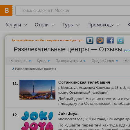
Услуги
Отели
Туры
Промокоды
Авторизуйтесь, чтобы получить полный доступ:
Развлекательные центры — Отзывы
(мо
Категория
Кухня
По параметрам
Средний счет
Ме
X
Развлекательные центры
Останкинская телебашня
11.
г. Москва, ул. Академика Королева, д. 15, к. 2,
корпус Останкинской телебашни)
Добрый день! На днях посетили с су
площадку на Останкинской Телебашне
Joki Joya
12.
Московская обл., 56-й км МКАД, ТРЦ «Vegas Ку
По кушайте перед тем как туда идти,
кафе,там не советую. А так всё класс