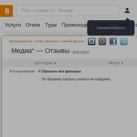
Услуги
Отели
Туры
Промокоды
Кэшбэк
Афиша г
Личный кабинет
Авторизуйтесь, чтобы получить полный доступ:
Медиа* — Отзывы
(мой город)
Категория
Метро
X
Кожуховская
X
Сбросить все фильтры
По Вашему запросу ничего не найдено.