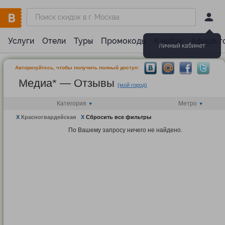
Услуги
Отели
Туры
Промокоды
Кэшбэк
Афиша г
Личный кабинет
Авторизуйтесь, чтобы получить полный доступ:
Медиа* — Отзывы
(мой город)
Категория
Метро
X
Красногвардейская
X
Сбросить все фильтры
По Вашему запросу ничего не найдено.