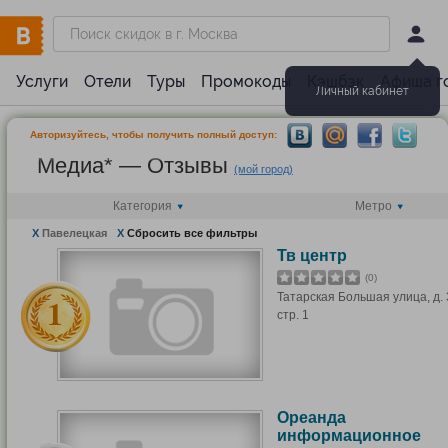
Услуги
Отели
Туры
Промокоды
Кэшбэк
Афиша г
Личный кабинет
Авторизуйтесь, чтобы получить полный доступ:
Медиа* — Отзывы
(мой город)
Категория
Метро
X
Павелецкая
X
Сбросить все фильтры
Тв центр
(0)
Татарская Большая улица, д. 
стр. 1
Ореанда
информационное