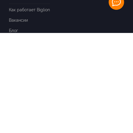
Как работает Biglion
Вакансии
Блог
ИНФОРМАЦИЯ
Вопросы и ответы
Отзывы
ПАРТНЕРАМ
Для Вашего бизнеса
Франчайзинг
Партнёрская программа
Все акции