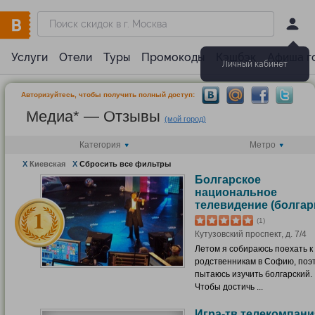
Услуги
Отели
Туры
Промокоды
Кэшбэк
Афиша г
Личный кабинет
Авторизуйтесь, чтобы получить полный доступ:
Медиа* — Отзывы
(мой город)
Категория
Метро
X
Киевская
X
Сбросить все фильтры
Болгарское
национальное
телевидение (болгар
(1)
Кутузовский проспект, д. 7/4
Летом я собираюсь поехать к
родственникам в Софию, поэ
пытаюсь изучить болгарский.
Чтобы достичь ...
Игра-тв телекомпани