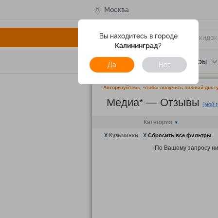
Москва
Вы находитесь в городе
Калининград
?
Услуги
Отели
Туры
Да
Нет
Авторизуйтесь, чтобы получить полный досту
Медиа* — Отзывы
(мой 
Категория
X
Кузьминки
X
Сбросить все фильтры
По Вашему запросу ни