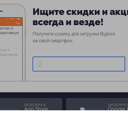
Ищите скидки и акц
всегда и везде!
Получите ссылку для загрузки Biglion
на свой смартфон
слых и
терактивную
загрузить в
загрузить 
App Store
Google 