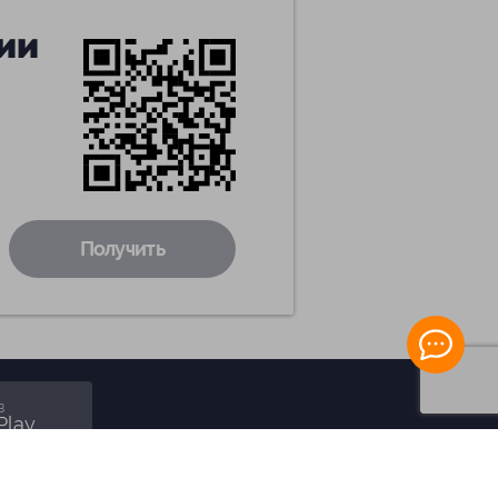
ии
Получить
в
Play