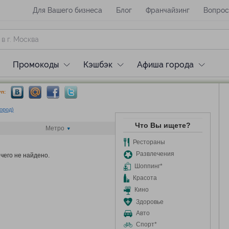
Для Вашего бизнеса
Блог
Франчайзинг
Вопрос
Промокоды
Кэшбэк
Афиша города
п:
город)
Что Вы ищете?
Метро
Рестораны
Развлечения
чего не найдено.
Шоппинг*
Красота
Кино
Здоровье
Авто
Спорт*