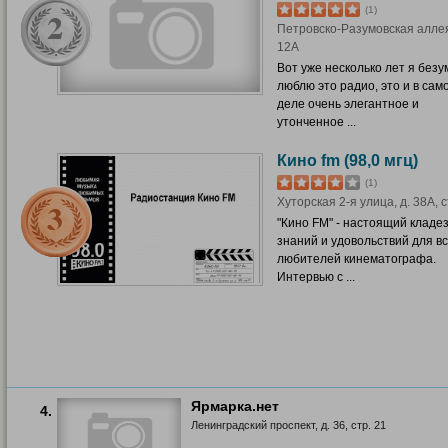
(1)
Петровско-Разумовская аллея
12А
Вот уже несколько лет я безу
люблю это радио, это и в сам
деле очень элегантное и
утонченное ...
Кино fm (98,0 мгц)
(1)
Хуторская 2-я улица, д. 38А, с
"Кино FM" - настоящий кладе
знаний и удовольствий для в
любителей кинематографа.
Интервью с ...
Ярмарка.нет
4.
Ленинградский проспект, д. 36, стр. 21