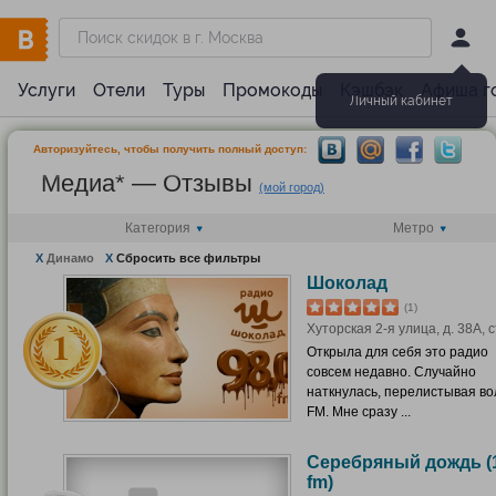
Услуги
Отели
Туры
Промокоды
Кэшбэк
Афиша г
Личный кабинет
Авторизуйтесь, чтобы получить полный доступ:
Медиа* — Отзывы
(мой город)
Категория
Метро
X
Динамо
X
Сбросить все фильтры
Шоколад
(1)
Хуторская 2-я улица, д. 38А, с
Открыла для себя это радио
совсем недавно. Случайно
наткнулась, перелистывая в
FM. Мне сразу ...
Серебряный дождь (1
fm)