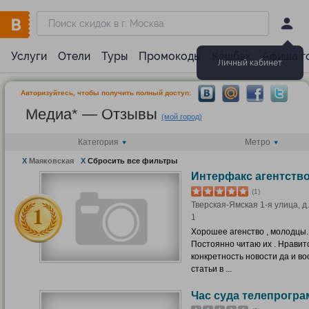
Услуги
Отели
Туры
Промокоды
Кэшбэк
Афиша г
Личный кабинет
Авторизуйтесь, чтобы получить полный доступ:
Медиа* — Отзывы
(мой город)
Категория
Метро
X
Маяковская
X
Сбросить все фильтры
Интерфакс агентств
(1)
Тверская-Ямская 1-я улица, д. 
1
Хорошее агенство , молодцы.
Постоянно читаю их . Нравит
конкретность новости да и в
статьи в ...
Час суда телепрогр