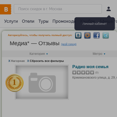
Услуги
Отели
Туры
Промокоды
Кэшбэк
Афиша г
Личный кабинет
Авторизуйтесь, чтобы получить полный доступ:
Медиа* — Отзывы
(мой город)
Категория
Метро
X
Нагорная
X
Сбросить все фильтры
Радио моя семья
(0)
Кржижановского улица, д. 29, 