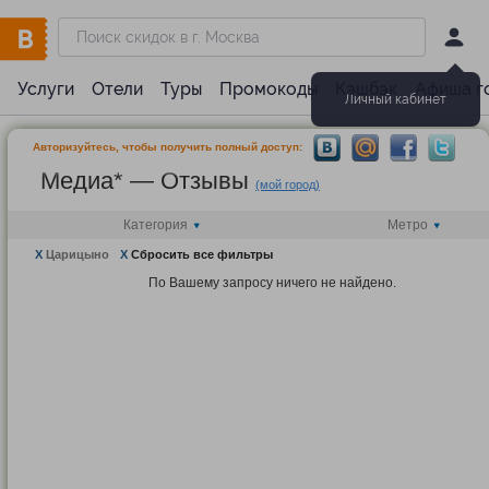
Услуги
Отели
Туры
Промокоды
Кэшбэк
Афиша г
Личный кабинет
Авторизуйтесь, чтобы получить полный доступ:
Медиа* — Отзывы
(мой город)
Категория
Метро
X
Царицыно
X
Сбросить все фильтры
По Вашему запросу ничего не найдено.