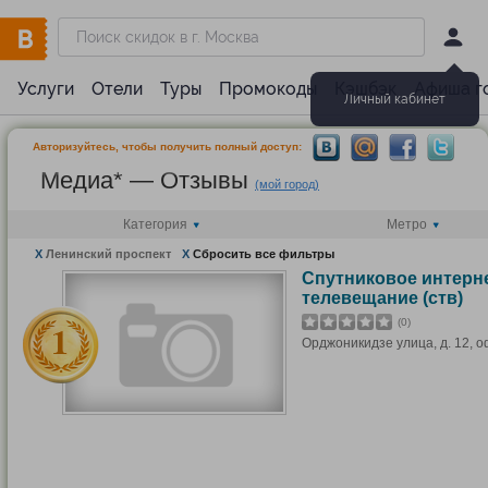
Услуги
Отели
Туры
Промокоды
Кэшбэк
Афиша г
Личный кабинет
Авторизуйтесь, чтобы получить полный доступ:
Медиа* — Отзывы
(мой город)
Категория
Метро
X
Ленинский проспект
X
Сбросить все фильтры
Спутниковое интерн
телевещание (ств)
(0)
Орджоникидзе улица, д. 12, о