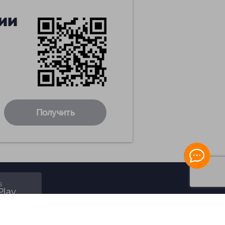
ии
Получить
в
Play