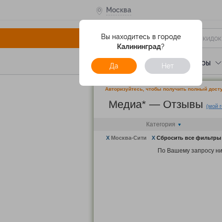
Москва
Вы находитесь в городе
Калининград
?
Услуги
Отели
Туры
Да
Нет
Авторизуйтесь, чтобы получить полный досту
Медиа* — Отзывы
(мой 
Категория
X
Москва-Сити
X
Сбросить все фильтры
По Вашему запросу ни