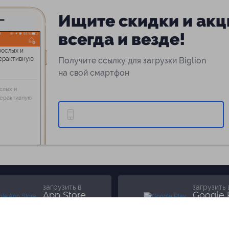
Ищите скидки и акц
всегда и везде!
Получите ссылку для загрузки Biglion
на свой смартфон
слых и
терактивную
загрузить в
загрузить 
App Store
Google 