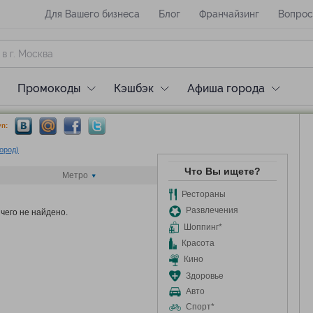
Для Вашего бизнеса
Блог
Франчайзинг
Вопрос
Промокоды
Кэшбэк
Афиша города
п:
город)
Что Вы ищете?
Метро
Рестораны
Развлечения
чего не найдено.
Шоппинг*
Красота
Кино
Здоровье
Авто
Спорт*