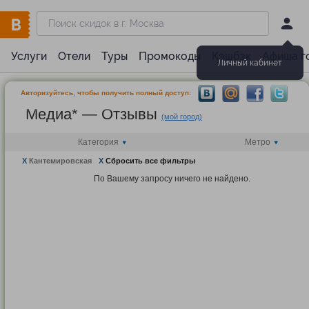
Услуги
Отели
Туры
Промокоды
Кэшбэк
Афиша г
Личный кабинет
Авторизуйтесь, чтобы получить полный доступ:
Медиа* — Отзывы
(мой город)
Категория
Метро
X
Кантемировская
X
Сбросить все фильтры
По Вашему запросу ничего не найдено.