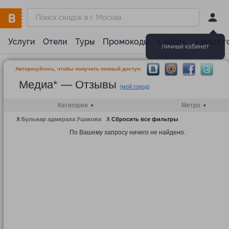
Услуги
Отели
Туры
Промокоды
Кэшбэк
Афиша г
Личный кабинет
Авторизуйтесь, чтобы получить полный доступ:
Медиа* — Отзывы
(мой город)
Категория
Метро
X
Бульвар адмирала Ушакова
X
Сбросить все фильтры
По Вашему запросу ничего не найдено.