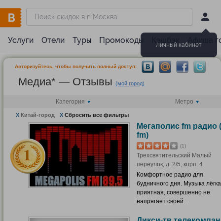
Услуги
Отели
Туры
Промокоды
Кэшбэк
Афиша г
Личный кабинет
Авторизуйтесь, чтобы получить полный доступ:
Медиа* — Отзывы
(мой город)
Категория
Метро
X
Китай-город
X
Сбросить все фильтры
Мегаполис fm радио (
fm)
(1)
Трехсвятительский Малый
переулок, д. 2/5, корп. 4
Комфортное радио для
будничного дня. Музыка лёгка
приятная, совершенно не
напрягает своей ...
Дикси-тв телекомпан