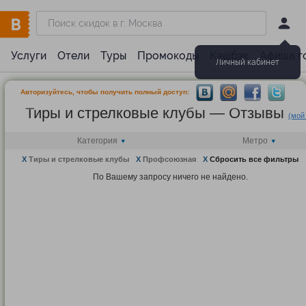
Услуги
Отели
Туры
Промокоды
Кэшбэк
Афиша г
Личный кабинет
Авторизуйтесь, чтобы получить полный доступ:
Тиры и стрелковые клубы — Отзывы
(мой
Категория
Метро
X
Тиры и стрелковые клубы
X
Профсоюзная
X
Сбросить все фильтры
По Вашему запросу ничего не найдено.