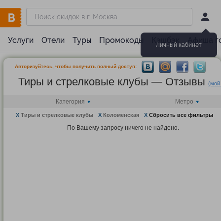
Услуги
Отели
Туры
Промокоды
Кэшбэк
Афиша г
Личный кабинет
Авторизуйтесь, чтобы получить полный доступ:
Тиры и стрелковые клубы — Отзывы
(мой
Категория
Метро
X
Тиры и стрелковые клубы
X
Коломенская
X
Сбросить все фильтры
По Вашему запросу ничего не найдено.