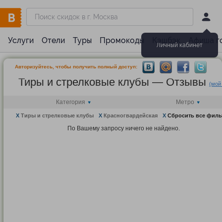
Услуги
Отели
Туры
Промокоды
Кэшбэк
Афиша г
Личный кабинет
Авторизуйтесь, чтобы получить полный доступ:
Тиры и стрелковые клубы — Отзывы
(мой
Категория
Метро
X
Тиры и стрелковые клубы
X
Красногвардейская
X
Сбросить все фил
По Вашему запросу ничего не найдено.