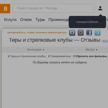
Услуги
Отели
Туры
Промокоды
Кэшбэк
Афиша г
Личный кабинет
Авторизуйтесь, чтобы получить полный доступ:
Тиры и стрелковые клубы — Отзывы
(мой
Категория
Метро
X
Тиры и стрелковые клубы
X
Тимирязевская
X
Сбросить все фильтры
По Вашему запросу ничего не найдено.