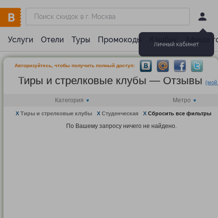
Услуги
Отели
Туры
Промокоды
Кэшбэк
Афиша г
Личный кабинет
Авторизуйтесь, чтобы получить полный доступ:
Тиры и стрелковые клубы — Отзывы
(мой
Категория
Метро
X
Тиры и стрелковые клубы
X
Студенческая
X
Сбросить все фильтры
По Вашему запросу ничего не найдено.