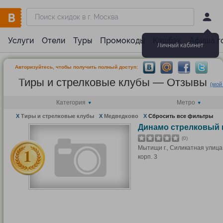
Услуги
Отели
Туры
Промокоды
Кэшбэк
Афиша г
Личный кабинет
Авторизуйтесь, чтобы получить полный доступ:
Тиры и стрелковые клубы — Отзывы
(мой
Категория
Метро
X
Тиры и стрелковые клубы
X
Медведково
X
Сбросить все фильтры
Динамо стрелковый 
(0)
Мытищи г., Силикатная улица, 
корп. 3