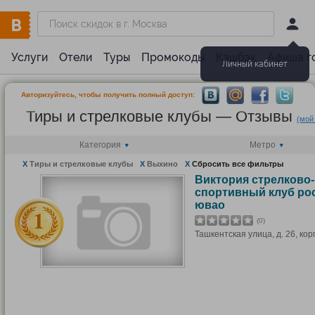
Услуги
Отели
Туры
Промокоды
Кэшбэк
Афиша г
Личный кабинет
Авторизуйтесь, чтобы получить полный доступ:
Тиры и стрелковые клубы — Отзывы
(мой
Категория
Метро
X
Тиры и стрелковые клубы
X
Выхино
X
Сбросить все фильтры
Виктория стрелково-
спортивный клуб ро
ювао
(0)
Ташкентская улица, д. 26, корп