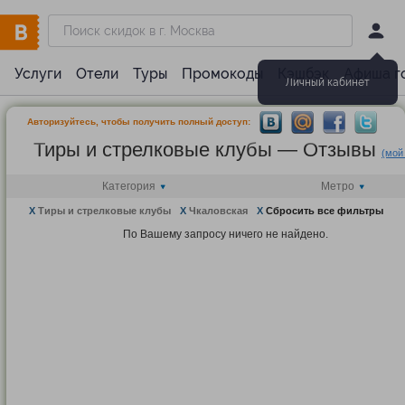
Услуги
Отели
Туры
Промокоды
Кэшбэк
Афиша г
Личный кабинет
Авторизуйтесь, чтобы получить полный доступ:
Тиры и стрелковые клубы — Отзывы
(мой
Категория
Метро
X
Тиры и стрелковые клубы
X
Чкаловская
X
Сбросить все фильтры
По Вашему запросу ничего не найдено.