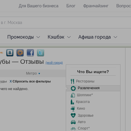
Для Вашего бизнеса
Блог
Франчайзинг
Вопрос
Промокоды
Кэшбэк
Афиша города
п:
лубы — Отзывы
(мой город)
Что Вы ищете?
Метро
Рестораны
руды
X
Сбросить все фильтры
Развлечения
чего не найдено.
Шоппинг*
Красота
Кино
Здоровье
Авто
Спорт*