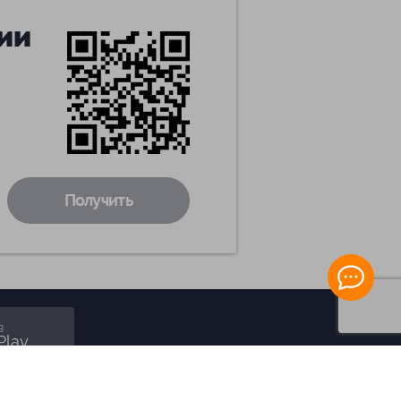
ии
Получить
в
Play