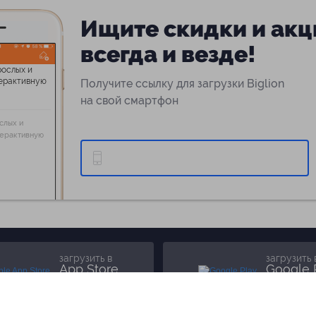
Ищите скидки и акц
всегда и везде!
Получите ссылку для загрузки Biglion
на свой смартфон
слых и
терактивную
загрузить в
загрузить 
App Store
Google 