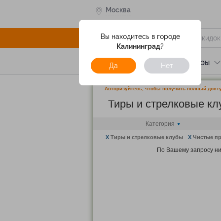
Москва
Вы находитесь в городе
Калининград
?
Услуги
Отели
Туры
Да
Нет
Авторизуйтесь, чтобы получить полный досту
Тиры и стрелковые к
Категория
X
Тиры и стрелковые клубы
X
Чистые п
По Вашему запросу ни