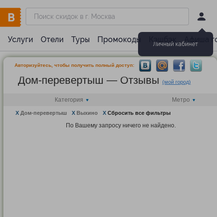
Услуги
Отели
Туры
Промокоды
Кэшбэк
Афиша г
Личный кабинет
Авторизуйтесь, чтобы получить полный доступ:
Дом-перевертыш — Отзывы
(мой город)
Категория
Метро
X
Дом-перевертыш
X
Выхино
X
Сбросить все фильтры
По Вашему запросу ничего не найдено.