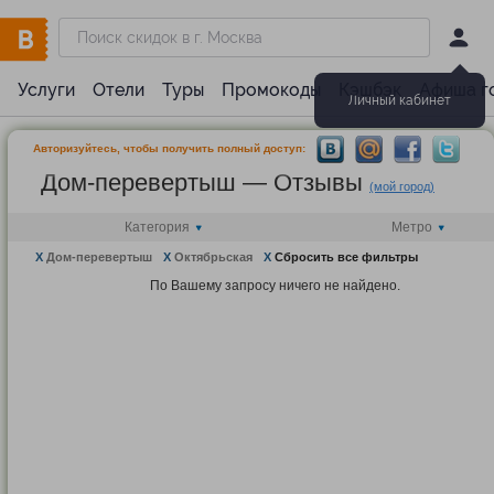
Услуги
Отели
Туры
Промокоды
Кэшбэк
Афиша г
Личный кабинет
Авторизуйтесь, чтобы получить полный доступ:
Дом-перевертыш — Отзывы
(мой город)
Категория
Метро
X
Дом-перевертыш
X
Октябрьская
X
Сбросить все фильтры
По Вашему запросу ничего не найдено.