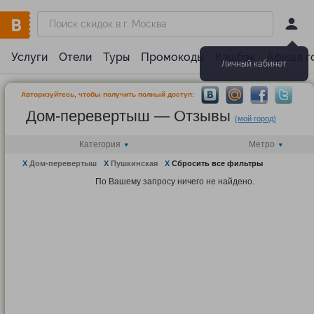
Услуги
Отели
Туры
Промокоды
Кэшбэк
Афиша г
Личный кабинет
Авторизуйтесь, чтобы получить полный доступ:
Дом-перевертыш — Отзывы
(мой город)
Категория
Метро
X
Дом-перевертыш
X
Пушкинская
X
Сбросить все фильтры
По Вашему запросу ничего не найдено.