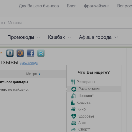
Для Вашего бизнеса
Блог
Франчайзинг
Вопрос
Промокоды
Кэшбэк
Афиша города
п:
тзывы
(мой город)
Что Вы ищете?
Метро
Рестораны
ить все фильтры
Развлечения
чего не найдено.
Шоппинг*
Красота
Кино
Здоровье
Авто
Спорт*