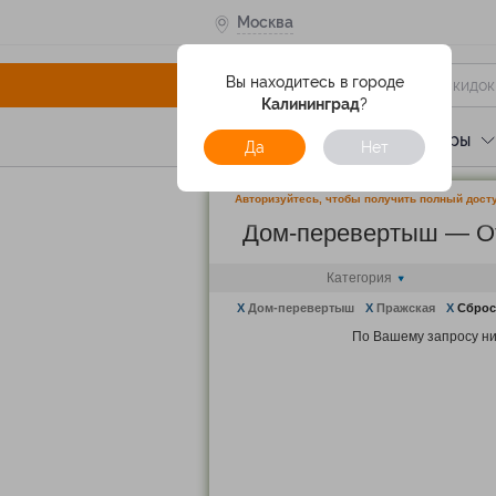
Москва
Вы находитесь в городе
Калининград
?
Услуги
Отели
Туры
Да
Нет
Авторизуйтесь, чтобы получить полный досту
Дом-перевертыш — О
Категория
X
Дом-перевертыш
X
Пражская
X
Сброс
По Вашему запросу ни