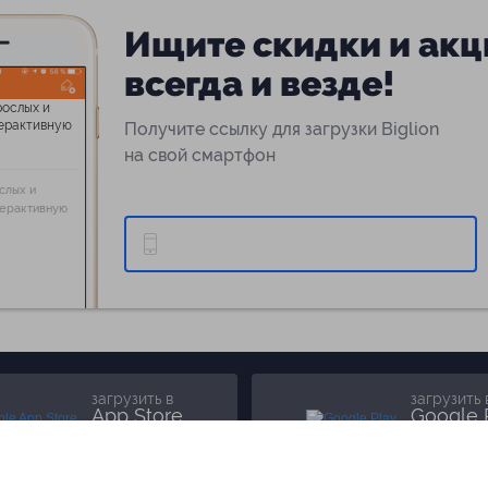
Ищите скидки и акц
всегда и везде!
Получите ссылку для загрузки Biglion
на свой смартфон
слых и
терактивную
загрузить в
загрузить 
App Store
Google 