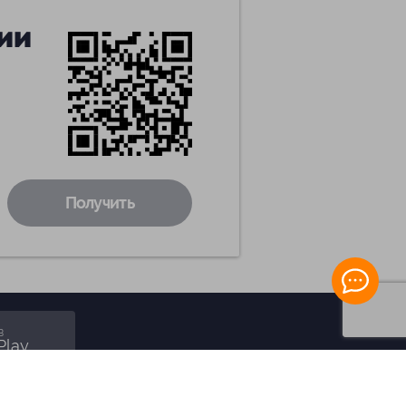
ии
Получить
в
Play