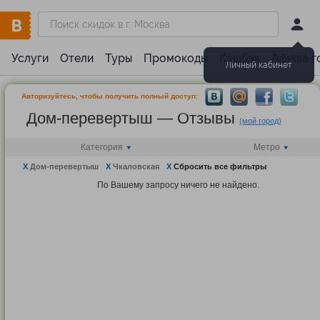
Услуги
Отели
Туры
Промокоды
Кэшбэк
Афиша г
Личный кабинет
Авторизуйтесь, чтобы получить полный доступ:
Дом-перевертыш — Отзывы
(мой город)
Категория
Метро
X
Дом-перевертыш
X
Чкаловская
X
Сбросить все фильтры
По Вашему запросу ничего не найдено.