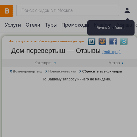
Услуги
Отели
Туры
Промокоды
Кэшбэк
Афиша г
Личный кабинет
Авторизуйтесь, чтобы получить полный доступ:
Дом-перевертыш — Отзывы
(мой город)
Категория
Метро
X
Дом-перевертыш
X
Новоясеневская
X
Сбросить все фильтры
По Вашему запросу ничего не найдено.